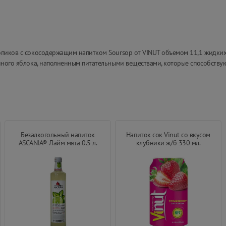
опиков с сокосодержащим напитком Soursop от VINUT объемом 11,1 жидких
анного яблока, наполненным питательными веществами, которые способств
Безалкогольный напиток
Напиток сок Vinut со вкусом
ASCANIA® Лайм мята 0.5 л.
клубники ж/б 330 мл.