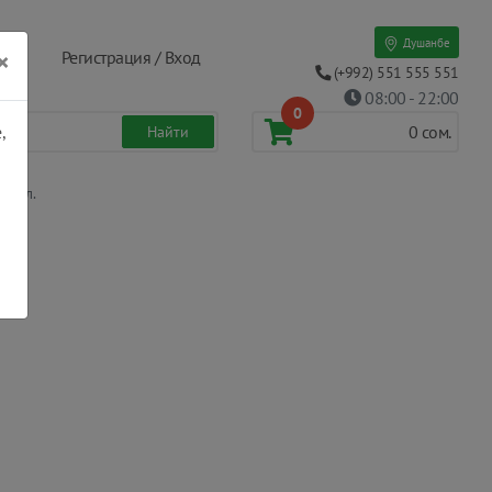
Душанбе
×
Регистрация / Вход
(+992) 551 555 551
08:00 - 22:00
0
,
0
сом.
30 мл.