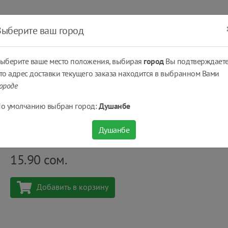
ать
Оплатить
Получить
Доставка
% Скидки
Выберите ваш город
ыберите ваше место положения, выбирая
город
Вы подтверждаете
то адрес доставки текущего заказа находится в выбранном Вами
ороде
..
Лимонады, газированные напитки
Напиток сок Vinut Soursop ж/б 3
о умолчанию выбран город:
Душанбе
Напиток сок Vinut Soursop ж/б 330 мл.
Душанбе
Количество
шт
15.90
сом.
Добавить в корзину