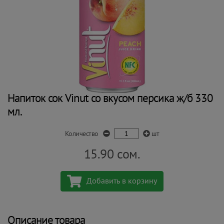
Напиток сок Vinut со вкусом персика ж/б 330
мл.
Количество
шт
15.90
сом.
Добавить в корзину
Описание товара