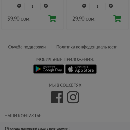
39.90 сом.
29.90 сом.
|
Служба поддержки
Политика конфеденциальности
МОБИЛЬНЫЕ ПРИЛОЖЕНИЯ:
МЫ В СОЦСЕТЯХ
НАШИ КОНТАКТЫ:
info@magnit.tj
5% скидка на первый заказ с приложения!
(+992) 551 555 551