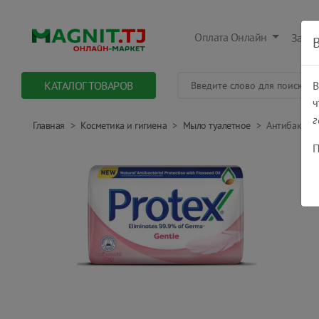
Оплата Онлайн
Заказ
КАТАЛОГ ТОВАРОВ
В
ч
г
Главная
Косметика и гигиена
Мыло туалетное
Антибактери
П