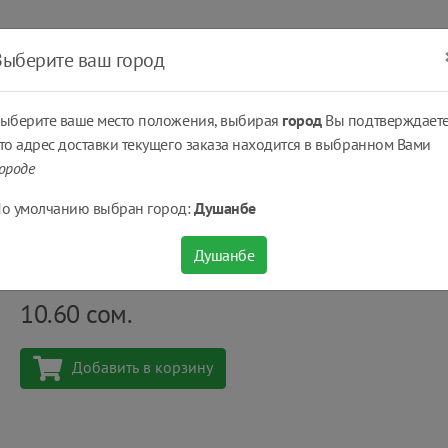
ать
Оплатить
Получить
Доставка
% Скидки
Выберите ваш город
ыберите ваше место положения, выбирая
город
Вы подтверждаете
то адрес доставки текущего заказа находится в выбранном Вами
ороде
альное туалетное мыло ProteX® Gentle 90 г
о умолчанию выбран город:
Душанбе
Антибактериальное туалетное мыло ProteX® Ge
Душанбе
Количество
шт
10.60
сом.
Добавить в корзину