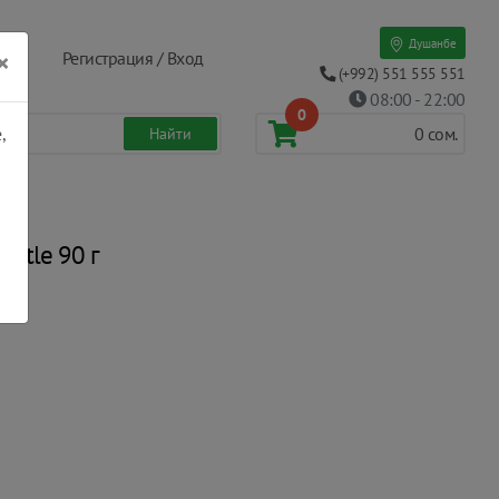
Душанбе
×
Регистрация / Вход
(+992) 551 555 551
08:00 - 22:00
0
,
0
сом.
ntle 90 г