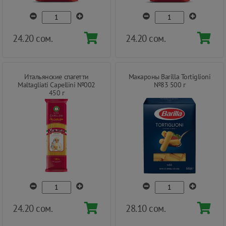
24.20 сом.
24.20 сом.
Итальянские спагетти
Макароны Barilla Tortiglioni
Maltagliati Capellini №002
№83 500 г
450 г
24.20 сом.
28.10 сом.