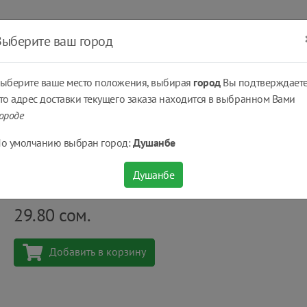
ать
Оплатить
Получить
Доставка
% Скидки
Выберите ваш город
ыберите ваше место положения, выбирая
город
Вы подтверждаете
то адрес доставки текущего заказа находится в выбранном Вами
ороде
лавленый сыр сливочный Viola® 200 г
о умолчанию выбран город:
Душанбе
Плавленый сыр сливочный Viola® 200 г
Душанбе
Количество
шт
29.80
сом.
Добавить в корзину