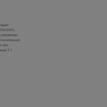
родукт
339, Е450,
), регуляторы
 относительной
ть при
воды 3 г.