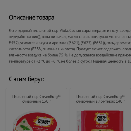
Описание товара
Легендарный плавленый сыр Viola. Состав сыры твердые и полутверд
переработки яиц)), вода питьевая, масло сливочное, сухая молочная с
E452), усилители вкуса и аромата ((Е621), (Е627), (Е631)), соль, аром
кислотности (Е338, лимонная кислота). Продукт может содержать следы
влажности воздуха не более 75 %. Не допускается воздействие прямог
температуре от +2 °С до +6 °С не более 3 суток. Пищевая ценность в 10
С этим берут:
Плавленый сыр CreamBurg®
Плавленый сыр CreamBurg®
сливочный 130 г
сливочный в ломтиках 140 г