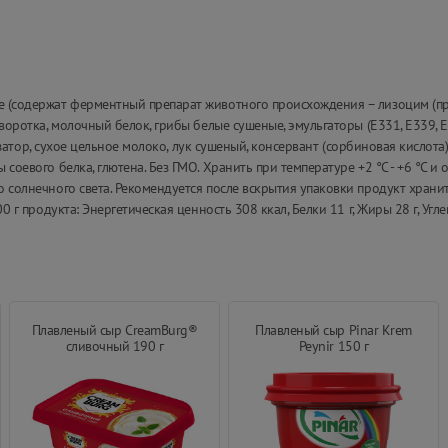
ые (содержат ферментный препарат животного происхождения – лизоцим (п
ыворотка, молочный белок, грибы белые сушеные, эмульгаторы (Е331, Е339, Е
атизатор, сухое цельное молоко, лук сушеный, консервант (сорбиновая кислота
 соевого белка, глютена. Без ГМО. Хранить при температуре +2 °С - +6 °С и
о солнечного света. Рекомендуется после вскрытия упаковки продукт храни
0 г продукта: Энергетическая ценность 308 ккал, Белки 11 г, Жиры 28 г, Угле
Плавленый сыр CreamBurg®
Плавленый сыр Pinar Krem
сливочный 190 г
Peynir 150 г