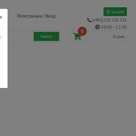
Душанбе
×
Регистрация / Вход
(+992) 551 555 551
08:00 - 22:00
0
,
0
сом.