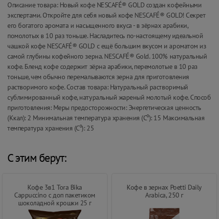
Описание товара: Новый кофе NESCAFÉ® GOLD создан кофейными
экспертами. Откройте для себя новый кофе NESCAFÉ® GOLD! Секрет
его богатого аромата и насыщенного вкуса - в зёрнах арабики,
помолотых в 10 раз тоньше. Насладитесь по-настоящему идеальной
чашкой кофе NESCAFÉ® GOLD с ещё большим вкусом и ароматом из
самой глубины кофейного зерна. NESCAFÉ® Gold. 100% натуральный
кофе. Бленд кофе содержит зёрна арабики, перемолотые в 10 раз
тоньше, чем обычно перемалываются зерна для приготовления
растворимого кофе. Состав товара: Натуральный растворимый
сублимированный кофе, натуральный жареный молотый кофе. Способ
приготовления: Меры предосторожности: Энергетическая ценность
(Ккал): 2 Минимальная температура хранения (С⁰): 15 Максимальная
температура хранения (С⁰): 25
С этим берут:
Кофе 3в1 Tora Bika
Кофе в зернах Poetti Daily
Cappuccino с доп пакетиком
Arabica, 250 г
шоколадной крошки 25 г