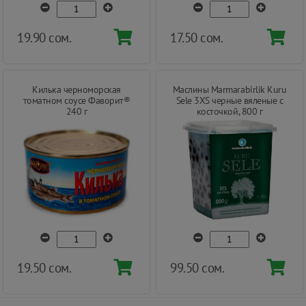
19.90 сом.
17.50 сом.
Килька черноморская
Маслины Marmarabirlik Kuru
томатном соусе Фаворит®
Sele 3XS черные вяленые с
240 г
косточкой, 800 г
19.50 сом.
99.50 сом.