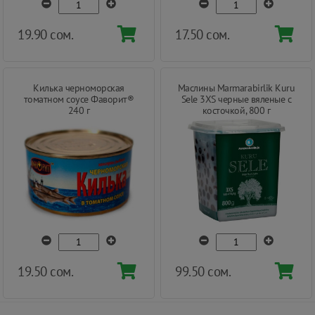
19.90 сом.
17.50 сом.
Килька черноморская
Маслины Marmarabirlik Kuru
томатном соусе Фаворит®
Sele 3XS черные вяленые с
240 г
косточкой, 800 г
19.50 сом.
99.50 сом.