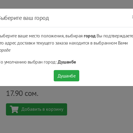
ать
Оплатить
Получить
Доставка
% Скидки
Выберите ваш город
ыберите ваше место положения, выбирая
город
Вы подтверждаете
то адрес доставки текущего заказа находится в выбранном Вами
ороде
Творог Шири Душанбе, 5%, 300г.
о умолчанию выбран город:
Душанбе
Творог Шири Душанбе, 5%, 300г.
Душанбе
Количество
шт
17.90
сом.
Добавить в корзину