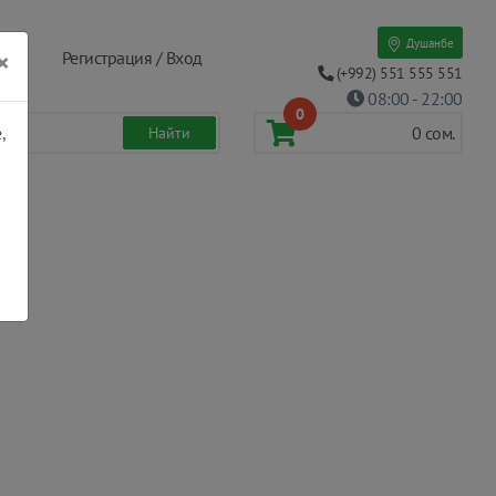
Душанбе
×
Регистрация / Вход
(+992) 551 555 551
08:00 - 22:00
0
,
0
сом.