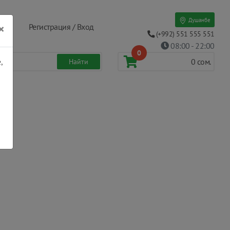
Душанбе
×
Регистрация / Вход
(+992) 551 555 551
08:00 - 22:00
0
,
0
сом.