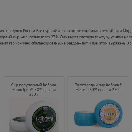
их заводов в России. Все сыры «Ичалковского» комбината республики Морд
вёрдый сыр жирностью всего 27%. Сыр имеет плотную текстуру, усыпан мел
аромат гармонично сбалансированы, не раздражают и при этом выражены ярк
Сыр полутвердый Кобрин
Полутвердый сыр Кобрин®
МондеГрин® 50% цена за
Женева 50% цена за 250 г
250 г