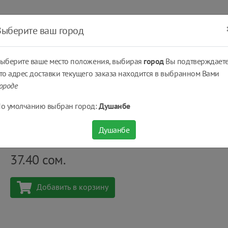
ать
Оплатить
Получить
Доставка
% Скидки
Выберите ваш город
ыберите ваше место положения, выбирая
город
Вы подтверждаете
то адрес доставки текущего заказа находится в выбранном Вами
ороде
дые сыры
Диетический Сыр Ичалки® 27% цена за 250 г
о умолчанию выбран город:
Душанбе
Диетический Сыр Ичалки® 27% цена за 250 г
Душанбе
Количество
шт
37.40
сом.
Добавить в корзину