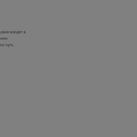
овия входят в
кими
о: чуть