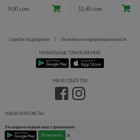
9.00 сом.
32.40 сом.
|
Служба поддержки
Политика конфеденциальности
МОБИЛЬНЫЕ ПРИЛОЖЕНИЯ:
МЫ В СОЦСЕТЯХ
НАШИ КОНТАКТЫ:
info@magnit.tj
5% скидка на первый заказ с приложения!
(+992) 551 555 551
×
734000, г.Душанбе, ул.Карамова 205.
Установить