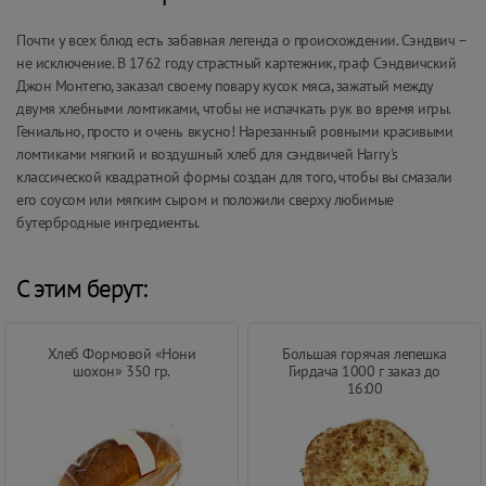
Почти у всех блюд есть забавная легенда о происхождении. Сэндвич –
не исключение. В 1762 году страстный картежник, граф Сэндвичский
Джон Монтегю, заказал своему повару кусок мяса, зажатый между
двумя хлебными ломтиками, чтобы не испачкать рук во время игры.
Гениально, просто и очень вкусно! Нарезанный ровными красивыми
ломтиками мягкий и воздушный хлеб для сэндвичей Harry's
классической квадратной формы создан для того, чтобы вы смазали
его соусом или мягким сыром и положили сверху любимые
бутербродные ингредиенты.
С этим берут:
Хлеб Формовой «Нони
Большая горячая лепешка
шохон» 350 гр.
Гирдача 1000 г заказ до
16:00