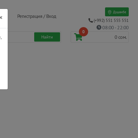
Душанбе
×
Регистрация / Вход
(+992) 551 555 551
08:00 - 22:00
0
,
0
сом.