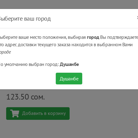
ать
Оплатить
Получить
Доставка
% Скидки
Выберите ваш город
ыберите ваше место положения, выбирая
город
Вы подтверждаете
то адрес доставки текущего заказа находится в выбранном Вами
ороде
 замороженные
Картофель фри замороженные Bonfrit® 2.5 кг
о умолчанию выбран город:
Душанбе
Картофель фри замороженные Bonfrit® 2.5 кг
Душанбе
Количество
шт
123.50
сом.
Добавить в корзину