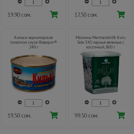
19.90 сом.
17.50 сом.
Килька черноморская
Маслины Marmarabirlik Kuru
томатном соусе Фаворит®
Sele 3XS черные вяленые с
240 г
косточкой, 800 г
19.50 сом.
99.50 сом.